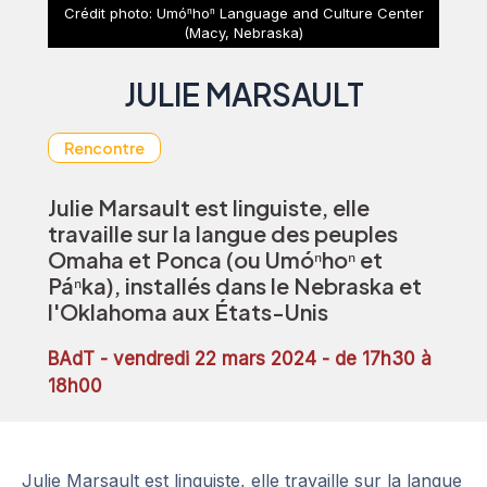
Crédit photo: Umóⁿhoⁿ Language and Culture Center
(Macy, Nebraska)
JULIE MARSAULT
Rencontre
Julie Marsault est linguiste, elle
travaille sur la langue des peuples
Omaha et Ponca (ou Umóⁿhoⁿ et
Páⁿka), installés dans le Nebraska et
l'Oklahoma aux États-Unis
BAdT - vendredi 22 mars 2024 - de 17h30 à
18h00
Julie Marsault est linguiste, elle travaille sur la langue