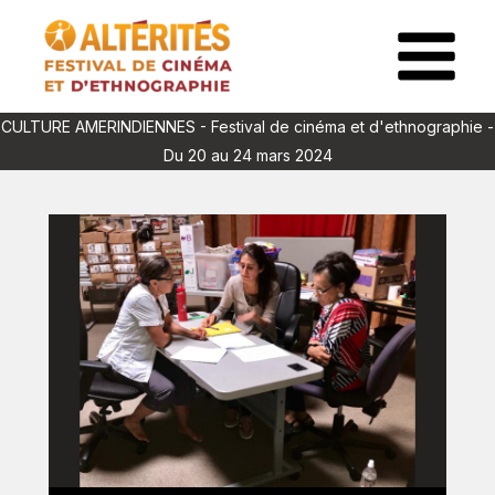
Aller
au
Main
contenu
Menu
CULTURE AMERINDIENNES - Festival de cinéma et d'ethnographie -
Du 20 au 24 mars 2024