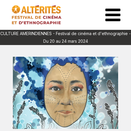
Aller
au
Main
contenu
Menu
CULTURE AMERINDIENNES - Festival de cinéma et d'ethnographie -
Du 20 au 24 mars 2024