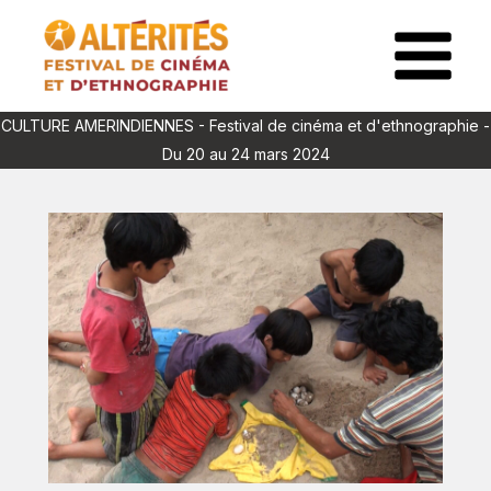
Aller
au
Main
contenu
Menu
CULTURE AMERINDIENNES - Festival de cinéma et d'ethnographie -
Du 20 au 24 mars 2024